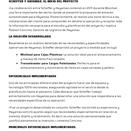
SCHEFFER Y HAYAMAX: EL INICIO DEL PROYECTO
«La colaboración entre Scheffer y Hayamax comenzó en 2011 durante Movimat,
una feria importante del sector, donde se presentó la propuesta de almacén
automatizado para Hayamax. Posteriormente, se realizó una visita técnica a las
instalaciones del cliente para comprender en detalle la operación y recopilar toda
la información necesaria para el estudio y planificación del proyecto,» explica
Robson Concimo, Gerente de Logística de Hayamax.
LA SOLUCIÓN DESARROLLADA
Basándose en un análisis detallado de las necesidades y especificidades
operativas de Hayamax, Scheffer desarrolló un proyecto a medida que incluyó:
Miniload para Cajas Plásticas
: La solución ideal para el almacenamiento
y manejo de ítems fraccionados.
Transelevador para Cargas Paletizadas
: Perfecto para el
almacenamiento y movimiento de ítems en cajas cerradas y pallets.
DIFERENCIALES IMPLEMENTADOS
Uno de los principales diferenciales del proyecto fue el uso de equipos y
tecnología 100% nacionales, asegurando agilidad en el servicio desde la
planificación hasta el posventa. Cabe destacar que Scheffer trabajó
estrechamente con Hayamax para desarrollar una solución que respondiera a las
necesidades específicas de su operación.
«Fue un proyecto desarrollado en conjunto. Scheffer nos brindó su experiencia y
Hayamax solicitó ajustes según sus necesidades, especialmente en relación al
sistema, diseño y rendimiento. Es decir, es una solución personalizada que
justificó plenamente la inversión,» comenta Concimo.
PRINCIPALES DIFERENCIALES IMPLEMENTADOS
: