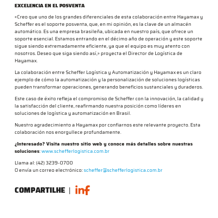
EXCELENCIA EN EL POSVENTA
«Creo que uno de los grandes diferenciales de esta colaboración entre Hayamax y
Scheffer es el soporte posventa, que, en mi opinión, es la clave de un almacén
automático. Es una empresa brasileña, ubicada en nuestro país, que ofrece un
soporte esencial. Estamos entrando en el décimo año de operación y este soporte
sigue siendo extremadamente eficiente, ya que el equipo es muy atento con
nosotros. Deseo que siga siendo así,» proyecta el Director de Logística de
Hayamax.
La colaboración entre Scheffer Logística y Automatización y Hayamax es un claro
ejemplo de cómo la automatización y la personalización de soluciones logísticas
pueden transformar operaciones, generando beneficios sustanciales y duraderos.
Este caso de éxito refleja el compromiso de Scheffer con la innovación, la calidad y
la satisfacción del cliente, reafirmando nuestra posición como líderes en
soluciones de logística y automatización en Brasil.
Nuestro agradecimiento a Hayamax por confiarnos este relevante proyecto. Esta
colaboración nos enorgullece profundamente.
¿Interesado? Visita nuestro sitio web y conoce más detalles sobre nuestras
soluciones
:
www.schefferlogistica.com.br
Llama al: (42) 3239-0700
O envía un correo electrónico:
scheffer@schefferlogistica.com.br
COMPARTILHE
|