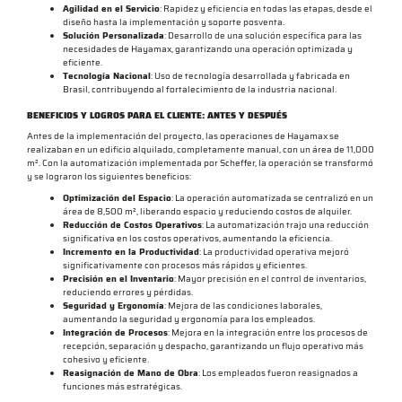
Agilidad en el Servicio
: Rapidez y eficiencia en todas las etapas, desde el
diseño hasta la implementación y soporte posventa.
Solución Personalizada
: Desarrollo de una solución específica para las
necesidades de Hayamax, garantizando una operación optimizada y
eficiente.
Tecnología Nacional
: Uso de tecnología desarrollada y fabricada en
Brasil, contribuyendo al fortalecimiento de la industria nacional.
BENEFICIOS Y LOGROS PARA EL CLIENTE: ANTES Y DESPUÉS
Antes de la implementación del proyecto, las operaciones de Hayamax se
realizaban en un edificio alquilado, completamente manual, con un área de 11,000
m². Con la automatización implementada por Scheffer, la operación se transformó
y se lograron los siguientes beneficios:
Optimización del Espacio
: La operación automatizada se centralizó en un
área de 8,500 m², liberando espacio y reduciendo costos de alquiler.
Reducción de Costos Operativos
: La automatización trajo una reducción
significativa en los costos operativos, aumentando la eficiencia.
Incremento en la Productividad
: La productividad operativa mejoró
significativamente con procesos más rápidos y eficientes.
Precisión en el Inventario
: Mayor precisión en el control de inventarios,
reduciendo errores y pérdidas.
Seguridad y Ergonomía
: Mejora de las condiciones laborales,
aumentando la seguridad y ergonomía para los empleados.
Integración de Procesos
: Mejora en la integración entre los procesos de
recepción, separación y despacho, garantizando un flujo operativo más
cohesivo y eficiente.
Reasignación de Mano de Obra
: Los empleados fueron reasignados a
funciones más estratégicas.