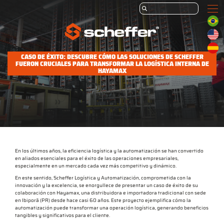
CASO DE ÉXITO: DESCUBRE CÓMO LAS SOLUCIONES DE SCHEFFER
FUERON CRUCIALES PARA TRANSFORMAR LA LOGÍSTICA INTERNA DE
HAYAMAX
En los últimos años, la eficiencia logística y la automatización se han convertido
en aliados esenciales para el éxito de las operaciones empresariales,
especialmente en un mercado cada vez más competitivo y dinámico.
En este sentido, Scheffer Logística y Automatización, comprometida con la
innovación y la excelencia, se enorgullece de presentar un caso de éxito de su
colaboración con Hayamax, una distribuidora e importadora tradicional con sede
en Ibiporã (PR) desde hace casi 60 años. Este proyecto ejemplifica cómo la
automatización puede transformar una operación logística, generando beneficios
tangibles y significativos para el cliente.