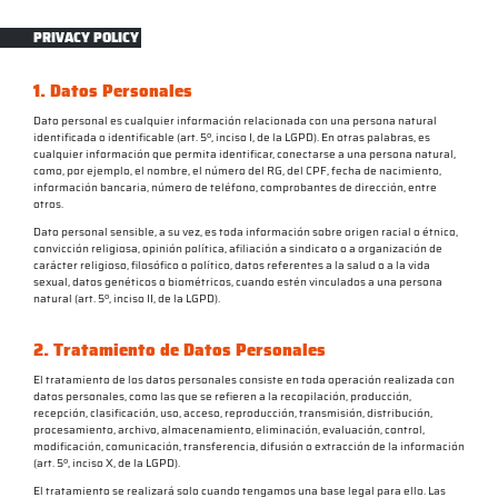
PRIVACY POLICY
1. Datos Personales
Dato personal es cualquier información relacionada con una persona natural
identificada o identificable (art. 5º, inciso I, de la LGPD). En otras palabras, es
cualquier información que permita identificar, conectarse a una persona natural,
como, por ejemplo, el nombre, el número del RG, del CPF, fecha de nacimiento,
información bancaria, número de teléfono, comprobantes de dirección, entre
otros.
Dato personal sensible, a su vez, es toda información sobre origen racial o étnico,
convicción religiosa, opinión política, afiliación a sindicato o a organización de
carácter religioso, filosófico o político, datos referentes a la salud o a la vida
sexual, datos genéticos o biométricos, cuando estén vinculados a una persona
natural (art. 5º, inciso II, de la LGPD).
2. Tratamiento de Datos Personales
El tratamiento de los datos personales consiste en toda operación realizada con
datos personales, como las que se refieren a la recopilación, producción,
recepción, clasificación, uso, acceso, reproducción, transmisión, distribución,
procesamiento, archivo, almacenamiento, eliminación, evaluación, control,
modificación, comunicación, transferencia, difusión o extracción de la información
(art. 5º, inciso X, de la LGPD).
El tratamiento se realizará solo cuando tengamos una base legal para ello. Las