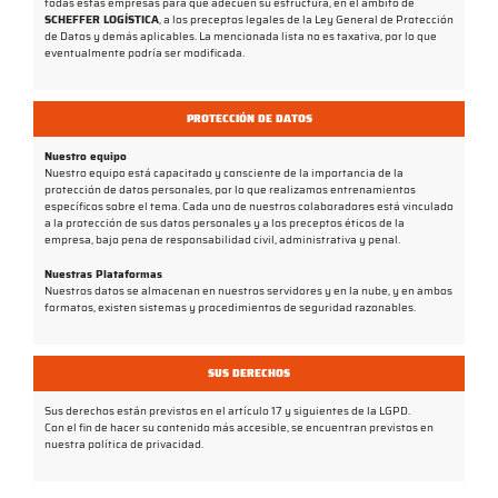
todas estas empresas para que adecuen su estructura, en el ámbito de
SCHEFFER LOGÍSTICA
, a los preceptos legales de la Ley General de Protección
de Datos y demás aplicables. La mencionada lista no es taxativa, por lo que
eventualmente podría ser modificada.
PROTECCIÓN DE DATOS
Nuestro equipo
Nuestro equipo está capacitado y consciente de la importancia de la
protección de datos personales, por lo que realizamos entrenamientos
específicos sobre el tema. Cada uno de nuestros colaboradores está vinculado
a la protección de sus datos personales y a los preceptos éticos de la
empresa, bajo pena de responsabilidad civil, administrativa y penal.
Nuestras Plataformas
Nuestros datos se almacenan en nuestros servidores y en la nube, y en ambos
formatos, existen sistemas y procedimientos de seguridad razonables.
SUS DERECHOS
Sus derechos están previstos en el artículo 17 y siguientes de la LGPD.
Con el fin de hacer su contenido más accesible, se encuentran previstos en
nuestra política de privacidad.