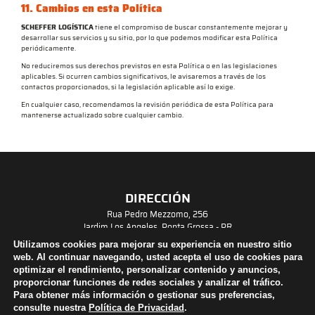
11. Cambios en esta Política
SCHEFFER LOGÍSTICA
tiene el compromiso de buscar constantemente mejorar y
desarrollar sus servicios y su sitio, por lo que podemos modificar esta Política
periódicamente.
No reduciremos sus derechos previstos en esta Política o en las legislaciones
aplicables. Si ocurren cambios significativos, le avisaremos a través de los
contactos proporcionados, si la legislación aplicable así lo exige.
En cualquier caso, recomendamos la revisión periódica de esta Política para
mantenerse actualizado sobre cualquier cambio.
DIRECCIÓN
Rua Pedro Mezzomo, 256
Jardim Los Angeles, Ponta Grossa - PR
CEP: 84071-210
Utilizamos cookies para mejorar su experiencia en nuestro sitio
CONTACTO
web.
Al continuar navegando, usted acepta el uso de cookies para
+55 42 3239-0700
optimizar el rendimiento, personalizar contenido y anuncios,
scheffer@schefferlogistica.com.br
proporcionar funciones de redes sociales y analizar el tráfico.
Para obtener más información o gestionar sus preferencias,
consulte nuestra
Política de Privacidad
.