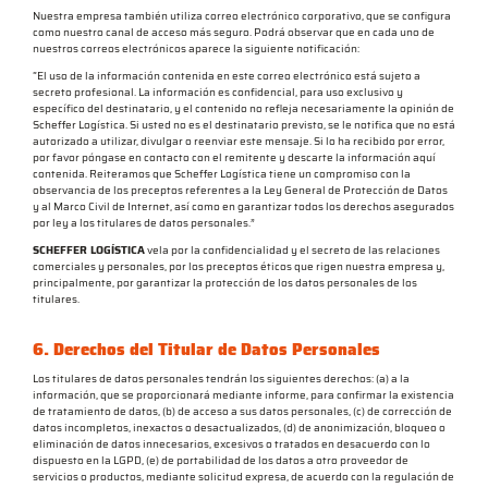
Nuestra empresa también utiliza correo electrónico corporativo, que se configura
como nuestro canal de acceso más seguro. Podrá observar que en cada uno de
nuestros correos electrónicos aparece la siguiente notificación:
“El uso de la información contenida en este correo electrónico está sujeto a
secreto profesional. La información es confidencial, para uso exclusivo y
específico del destinatario, y el contenido no refleja necesariamente la opinión de
Scheffer Logística. Si usted no es el destinatario previsto, se le notifica que no está
autorizado a utilizar, divulgar o reenviar este mensaje. Si lo ha recibido por error,
por favor póngase en contacto con el remitente y descarte la información aquí
contenida. Reiteramos que Scheffer Logística tiene un compromiso con la
observancia de los preceptos referentes a la Ley General de Protección de Datos
y al Marco Civil de Internet, así como en garantizar todos los derechos asegurados
por ley a los titulares de datos personales.”
SCHEFFER LOGÍSTICA
vela por la confidencialidad y el secreto de las relaciones
comerciales y personales, por los preceptos éticos que rigen nuestra empresa y,
principalmente, por garantizar la protección de los datos personales de los
titulares.
6. Derechos del Titular de Datos Personales
Los titulares de datos personales tendrán los siguientes derechos: (a) a la
información, que se proporcionará mediante informe, para confirmar la existencia
de tratamiento de datos, (b) de acceso a sus datos personales, (c) de corrección de
datos incompletos, inexactos o desactualizados, (d) de anonimización, bloqueo o
eliminación de datos innecesarios, excesivos o tratados en desacuerdo con lo
dispuesto en la LGPD, (e) de portabilidad de los datos a otro proveedor de
servicios o productos, mediante solicitud expresa, de acuerdo con la regulación de