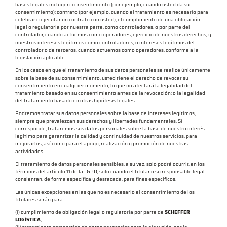
bases legales incluyen: consentimiento (por ejemplo, cuando usted da su
consentimiento); contrato (por ejemplo, cuando el tratamiento es necesario para
celebrar o ejecutar un contrato con usted); el cumplimiento de una obligación
legal o regulatoria por nuestra parte, como controladores, o por parte del
controlador, cuando actuemos como operadores; ejercicio de nuestros derechos; y
nuestros intereses legítimos como controladores, o intereses legítimos del
controlador o de terceros, cuando actuemos como operadores, conforme a la
legislación aplicable.
En los casos en que el tratamiento de sus datos personales se realice únicamente
sobre la base de su consentimiento, usted tiene el derecho de revocar su
consentimiento en cualquier momento, lo que no afectará la legalidad del
tratamiento basado en su consentimiento antes de la revocación; o la legalidad
del tratamiento basado en otras hipótesis legales.
Podremos tratar sus datos personales sobre la base de intereses legítimos,
siempre que prevalezcan sus derechos y libertades fundamentales. Si
corresponde, trataremos sus datos personales sobre la base de nuestro interés
legítimo para garantizar la calidad y continuidad de nuestros servicios, para
mejorarlos, así como para el apoyo, realización y promoción de nuestras
actividades.
El tratamiento de datos personales sensibles, a su vez, solo podrá ocurrir, en los
términos del artículo 11 de la LGPD, solo cuando el titular o su responsable legal
consientan, de forma específica y destacada, para fines específicos.
Las únicas excepciones en las que no es necesario el consentimiento de los
titulares serán para:
(i) cumplimiento de obligación legal o regulatoria por parte de
SCHEFFER
LOGÍSTICA
;