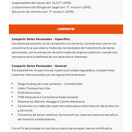
responsables del menor (art. 14, § 1º, LGPD).
Cumplimiento de Obligación Legal (art. 7º, inciso II, LGPD)
Ejecución de contrato (art. 7º, inciso V, LGPD)
COMPARTIR
Compartir Datos Personales – Específico:
Sus datos personales no se comparten con terceros. La empresa cuenta con
una estructura que abarca todas las necesidades de tratamiento de datos
personales, con la excepción de solicitudes de órganos públicos, cuando sea
necesario para la defensa de sus derechos e intereses.
Compartir Datos Personales – General:
Para posibilitar el ejercicio de nuestra actividad reguladora, compartimos
nuestras informaciones con las siguientes empresas:
Diego Audrey de Lima Lamezon – Contabilidad.
Gibbs Transportes Ltda.
PLSS Soluciones.
TFM Advocacia e Consultoria Especializada.
Salamacha, Batista, Abagge e Calixto Advocacia.
Convenios con redes de supermercados para redistribución de productos
y servicios.
Convenios de salud, médicos, farmacéuticos, laboratoriales en beneficio
de nuestros colaboradores.
Con el fin de proteger el uso de sus datos personales, hemos notificado a