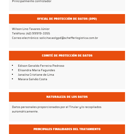
Principalmente controlador
OFICIAL DE PROTECCIÓN DE DATOS (DPO)
Wilson Lino Tavares Júnior
Teléfono: (42) 99919-3355
Correo electrónico: solicitacaolgpd@schefferlogistica.com.br
COMITÉ DE PROTECCIÓN DE DATOS
Edison Geraldo Ferreira Pedroso
Elisandra Maria Fagundes
Janaína Cristiane de Lima
Maiara Galvão Costa
NATURALEZA DE LOS DATOS
Datos personales proporcionados por el Titular y/o recopilados
automáticamente.
PRINCIPALES FINALIDADES DEL TRATAMIENTO