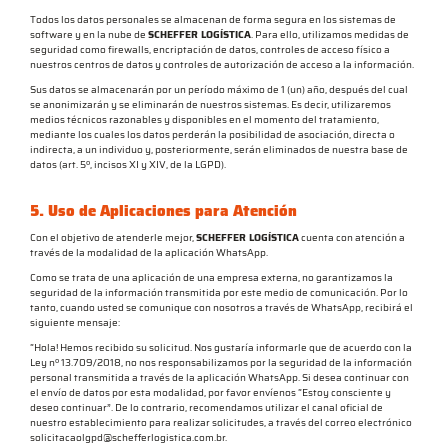
Todos los datos personales se almacenan de forma segura en los sistemas de
software y en la nube de
SCHEFFER LOGÍSTICA
. Para ello, utilizamos medidas de
seguridad como firewalls, encriptación de datos, controles de acceso físico a
nuestros centros de datos y controles de autorización de acceso a la información.
Sus datos se almacenarán por un período máximo de 1 (un) año, después del cual
se anonimizarán y se eliminarán de nuestros sistemas. Es decir, utilizaremos
medios técnicos razonables y disponibles en el momento del tratamiento,
mediante los cuales los datos perderán la posibilidad de asociación, directa o
indirecta, a un individuo y, posteriormente, serán eliminados de nuestra base de
datos (art. 5º, incisos XI y XIV, de la LGPD).
5. Uso de Aplicaciones para Atención
Con el objetivo de atenderle mejor,
SCHEFFER LOGÍSTICA
cuenta con atención a
través de la modalidad de la aplicación WhatsApp.
Como se trata de una aplicación de una empresa externa, no garantizamos la
seguridad de la información transmitida por este medio de comunicación. Por lo
tanto, cuando usted se comunique con nosotros a través de WhatsApp, recibirá el
siguiente mensaje:
“Hola! Hemos recibido su solicitud. Nos gustaría informarle que de acuerdo con la
Ley nº 13.709/2018, no nos responsabilizamos por la seguridad de la información
personal transmitida a través de la aplicación WhatsApp. Si desea continuar con
el envío de datos por esta modalidad, por favor envíenos “Estoy consciente y
deseo continuar”. De lo contrario, recomendamos utilizar el canal oficial de
nuestro establecimiento para realizar solicitudes, a través del correo electrónico
solicitacaolgpd@schefferlogistica.com.br.