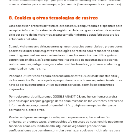
nuevos talentos para nuestro equipo (en caso de jóvenes aprendices o pasantes).
8. Cookies y otras tecnologías de rastreo
Las cookies son archivos de texto colocados en su computadora o dispositivo para
recopilar información estándar de registro en Internet y sobre el uso de nuestro
sitio por parte de los visitantes, y para compilar informes estadísticos sobre las
actividades del sitio.
Cuando visita nuestro sitio, nosotros y nuestros socios comerciales y proveedores
podemos utilizar cookies y otras tecnologías de rastreo para reconocerlo como
usuario y personalizar su experiencia en línea, los servicios que utiliza y otros
contenidos en línea, así como para medir la eficacia de nuestras publicaciones,
realizar análisis, mitigar riesgos, evitar posibles fraudes y promover confianza y
seguridad en nuestro sitio.
Podemos utilizar cookies para diferenciarlo de otros usuarios de nuestro sitio y
de los servicios. Esto nos ayuda a proporcionarle una buena experiencia mientras
navega por nuestro sitio o utiliza nuestros servicios, además de permitirnos
mejorarlos.
Por regla general, utilizaremos GOOGLE ANALYTICS, una herramienta gratuita
para sitios que recopila y agrega datos anonimizados de los visitantes, ofreciendo
informes de acceso, como el origen del tráfico, páginas navegadas, tiempo de
permanencia, entre otros.
Puede configurar su navegador o dispositivo para no aceptar cookies. Sin
embargo, en algunos casos, algunos sitios y/o recursos de nuestro sitio pueden no
funcionar como resultado de ello. Algunos navegadores proporcionan
configuraciones que permiten controlar o rechazar cookies o incluir alertas para