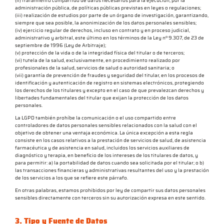
(ii) tratamiento compartido de datos necesarios para la ejecución, por la
administración pública, de políticas públicas previstas en leyes o regulaciones;
(iii) realización de estudios por parte de un órgano de investigación, garantizando,
siempre que sea posible, la anonimización de los datos personales sensibles;
(iv) ejercicio regular de derechos, incluso en contrato y en proceso judicial,
administrativo y arbitral, este último en los términos de la Ley nº 9.307, de 23 de
septiembre de 1996 (Ley de Arbitraje);
(v) protección de la vida o de la integridad física del titular o de terceros;
(vi) tutela de la salud, exclusivamente, en procedimiento realizado por
profesionales de la salud, servicios de salud o autoridad sanitaria; o
(vii) garantía de prevención de fraudes y seguridad del titular, en los procesos de
identificación y autenticación de registro en sistemas electrónicos, protegiendo
los derechos de los titulares y excepto en el caso de que prevalezcan derechos y
libertades fundamentales del titular que exijan la protección de los datos
personales.
La LGPD también prohíbe la comunicación o el uso compartido entre
controladores de datos personales sensibles relacionados con la salud con el
objetivo de obtener una ventaja económica. La única excepción a esta regla
consiste en los casos relativos a la prestación de servicios de salud, de asistencia
farmacéutica y de asistencia en salud, incluidos los servicios auxiliares de
diagnóstico y terapia, en beneficio de los intereses de los titulares de datos, y
para permitir: a) la portabilidad de datos cuando sea solicitada por el titular; o b)
las transacciones financieras y administrativas resultantes del uso y la prestación
de los servicios a los que se refiere este párrafo.
En otras palabras, estamos prohibidos por ley de compartir sus datos personales
sensibles directamente con terceros sin su autorización expresa en este sentido.
3. Tipo y Fuente de Datos