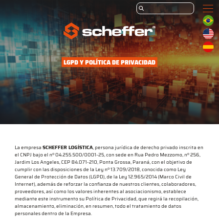
LGPD Y POLÍTICA DE PRIVACIDAD
La empresa
SCHEFFER LOGÍSTICA
, persona jurídica de derecho privado inscrita en
el CNPJ bajo el nº 04.255.500/0001-25, con sede en Rua Pedro Mezzomo, nº 256,
Jardim Los Angeles, CEP 84.071-210, Ponta Grossa, Paraná, con el objetivo de
cumplir con las disposiciones de la Ley nº 13.709/2018, conocida como Ley
General de Protección de Datos (LGPD), de la Ley 12.965/2014 (Marco Civil de
Internet), además de reforzar la confianza de nuestros clientes, colaboradores,
proveedores, así como los valores inherentes al asociacionismo, establece
mediante este instrumento su Política de Privacidad, que regirá la recopilación,
almacenamiento, eliminación, en resumen, todo el tratamiento de datos
personales dentro de la Empresa.