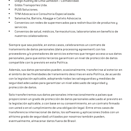
Diego Audrey de Lima Lamezon – Contabilidad.
Gibbs Transportes Ltda.
PLSS Soluciones.
TFM Advocacia e Consultoria Especializada.
Salamacha, Batista, Abagge e Calixto Advocacia.
Convenios con redes de supermercados para redistribución de productos y
servicios.
Convenios de salud, médicos, farmacéuticos, laboratoriales en beneficio de
nuestros colaboradores.
Siempre que sea posible, en estos casos, celebraremos un contrato de
tratamiento de datos personales (data processing agreement) con los
proveedores y/o prestadores de servicios externos que tengan acceso a sus datos
personales, para que estos terceros garanticen un nivel de protección de datos
compatible con lo previsto en esta Política.
Además, sus datos personales pueden, ocasionalmente, transferirse al exterior en
el ámbito de las finalidades de tratamiento descritas en esta Política, de acuerdo
con la legislación aplicable, adoptando todas las salvaguardias y medidas de
seguridad adecuadas para garantizar un nivel adecuado de seguridad y
protección de datos.
Solo transferiremos sus datos personales internacionalmente a países que
proporcionen un grado de protección de datos personales adecuado al previsto en
la legislación aplicable, o con base en su consentimiento, en un contrato firmado
con usted o en el cumplimiento de una obligación legal. Entre otros casos de
transferencia internacional de datos, los softwares y aplicaciones (todos con un
altísimo grado de seguridad) utilizados por nosotros también pueden,
eventualmente, almacenar datos fuera de Brasil.