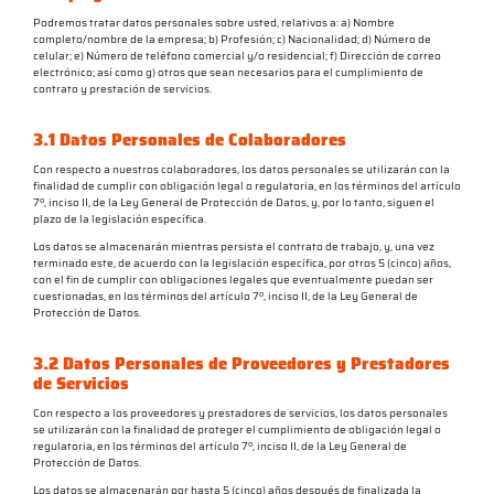
Podremos tratar datos personales sobre usted, relativos a: a) Nombre
completo/nombre de la empresa; b) Profesión; c) Nacionalidad; d) Número de
celular; e) Número de teléfono comercial y/o residencial; f) Dirección de correo
electrónico; así como g) otros que sean necesarios para el cumplimiento de
contrato y prestación de servicios.
3.1 Datos Personales de Colaboradores
Con respecto a nuestros colaboradores, los datos personales se utilizarán con la
finalidad de cumplir con obligación legal o regulatoria, en los términos del artículo
7º, inciso II, de la Ley General de Protección de Datos, y, por lo tanto, siguen el
plazo de la legislación específica.
Los datos se almacenarán mientras persista el contrato de trabajo, y, una vez
terminado este, de acuerdo con la legislación específica, por otros 5 (cinco) años,
con el fin de cumplir con obligaciones legales que eventualmente puedan ser
cuestionadas, en los términos del artículo 7º, inciso II, de la Ley General de
Protección de Datos.
3.2 Datos Personales de Proveedores y Prestadores
de Servicios
Con respecto a los proveedores y prestadores de servicios, los datos personales
se utilizarán con la finalidad de proteger el cumplimiento de obligación legal o
regulatoria, en los términos del artículo 7º, inciso II, de la Ley General de
Protección de Datos.
Los datos se almacenarán por hasta 5 (cinco) años después de finalizada la