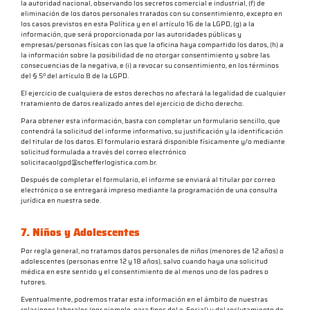
la autoridad nacional, observando los secretos comercial e industrial, (f) de
eliminación de los datos personales tratados con su consentimiento, excepto en
los casos previstos en esta Política y en el artículo 16 de la LGPD, (g) a la
información, que será proporcionada por las autoridades públicas y
empresas/personas físicas con las que la oficina haya compartido los datos, (h) a
la información sobre la posibilidad de no otorgar consentimiento y sobre las
consecuencias de la negativa, e (i) a revocar su consentimiento, en los términos
del § 5º del artículo 8 de la LGPD.
El ejercicio de cualquiera de estos derechos no afectará la legalidad de cualquier
tratamiento de datos realizado antes del ejercicio de dicho derecho.
Para obtener esta información, basta con completar un formulario sencillo, que
contendrá la solicitud del informe informativo, su justificación y la identificación
del titular de los datos. El formulario estará disponible físicamente y/o mediante
solicitud formulada a través del correo electrónico
solicitacaolgpd@schefferlogistica.com.br.
Después de completar el formulario, el informe se enviará al titular por correo
electrónico o se entregará impreso mediante la programación de una consulta
jurídica en nuestra sede.
7. Niños y Adolescentes
Por regla general, no tratamos datos personales de niños (menores de 12 años) o
adolescentes (personas entre 12 y 18 años), salvo cuando haya una solicitud
médica en este sentido y el consentimiento de al menos uno de los padres o
tutores.
Eventualmente, podremos tratar esta información en el ámbito de nuestras
relaciones laborales (por ejemplo, para fines del e-Social) y del reclutamiento de