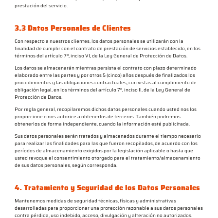
prestación del servicio.
3.3 Datos Personales de Clientes
Con respecto a nuestros clientes, los datos personales se utilizarán con la
finalidad de cumplir con el contrato de prestación de servicios establecido, en los
términos del artículo 7º, inciso VI, de la Ley General de Protección de Datos.
Los datos se almacenarán mientras persista el contrato con plazo determinado
elaborado entre las partes y por otros 5 (cinco) años después de finalizados los
procedimientos y las obligaciones contractuales, con vistas al cumplimiento de
obligación legal, en los términos del artículo 7º, inciso II, de la Ley General de
Protección de Datos.
Por regla general, recopilaremos dichos datos personales cuando usted nos los
proporcione o nos autorice a obtenerlos de terceros. También podremos
obtenerlos de forma independiente, cuando la información esté publicitada.
Sus datos personales serán tratados y almacenados durante el tiempo necesario
para realizar las finalidades para las que fueron recopilados, de acuerdo con los
períodos de almacenamiento exigidos por la legislación aplicable o hasta que
usted revoque el consentimiento otorgado para el tratamiento/almacenamiento
de sus datos personales, según corresponda.
4. Tratamiento y Seguridad de los Datos Personales
Mantenemos medidas de seguridad técnicas, físicas y administrativas
desarrolladas para proporcionar una protección razonable a sus datos personales
contra pérdida, uso indebido, acceso, divulgación y alteración no autorizados.