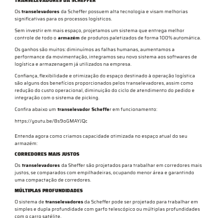
TRANSELEVADORES DA SCHEFFER
Os
transelevadores
da Scheffer possuem alta tecnologia e visam melhorias
significativas para os processos logísticos.
Sem investir em mais espaço, projetamos um sistema que entrega melhor
controle de todo o
armazém
de produtos paletizados de forma 100% automática.
Os ganhos são muitos: diminuímos as falhas humanas, aumentamos a
performance da movimentação, integramos seu novo sistema aos softwares de
logística e armazenagem já utilizados na empresa.
Confiança, flexibilidade e otimização do espaço destinado à operação logística
são alguns dos benefícios proporcionados pelos transelevadores, assim como
redução do custo operacional, diminuição do ciclo de atendimento do pedido e
integração com o sistema de picking.
Confira abaixo um
transelevador Scheffe
r em funcionamento:
https://youtu.be/8s9oGMAYJQc
Entenda agora como criamos capacidade otimizada no espaço atual do seu
armazém:
CORREDORES MAIS JUSTOS
Os
transelevadores
da Sheffer são projetados para trabalhar em corredores mais
justos, se comparados com empilhadeiras, ocupando menor área e garantindo
uma compactação de corredores.
MÚLTIPLAS PROFUNDIDADES
O sistema de
transelevadores
da Scheffer pode ser projetado para trabalhar em
simples e dupla profundidade com garfo telescópico ou múltiplas profundidades
com o carro satélite.