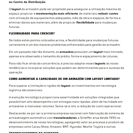
ou Centro de Distribuição
.
O
layout
do armazém pode ser projetado para assegurar a utilização máxima do
espaço; propiciar a
movimentação
mais eficiente
de materiais;
reduzir custos
com utilização de equipamentos adequados, mão de obra e espaços, de forma a
eliminar danos aos materiais, além de propiciar
flexibilidade
para mudanças
futuras.
FLEXIBILIDADE PARA CRESCER?
De todos estes pontos colocados acima, a flexibilidade para mudanças futuras
certamente é um dos maiores problemas enfrentados pela gestão do armazém.
Em um passado não tão distante, os
armazéns
possuíam um
layout
mais limitado,
apenas era observado o tamanho do prédio, forma e espaçamento de colunas.
Para não ficar atrás da concorrência, é preciso adaptar esses
layouts
às novas
tendências e incorporar soluções que podem ser determinantes para o sucesso da
operação.
COMO AUMENTAR A CAPACIDADE DE UM ARMAZÉM COM LAYOUT LIMITADO?
Para superar a limitação e rigidez do
layout
, os investimentos em tecnologia
logística são essenciais.
A evolução tecnológica proporciona assertividade em soluções integradas que
possibilitam alto desempenho com entregas mais rápidas, além de facilidade em
armazenar e manusear volumes. Soma-se a isto, a redução do custo operacional.
Destacando-se por ser a primeira empresa nacional com fabricação de sistema de
armazenagem automático com
transelevadores
, a Scheffer atua desde 1995 no
desenvolvimento de novas tecnologias, agregando valor ao processo e produto de
empresas como Cacau Show, Amazon. BRF, Hyundai, Nestlé, Toyota e outras.