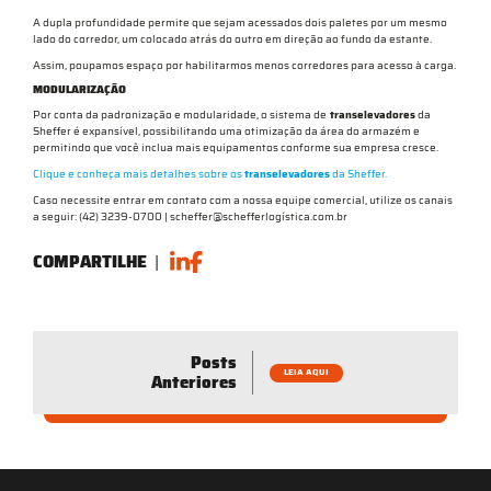
A dupla profundidade permite que sejam acessados dois paletes por um mesmo
lado do corredor, um colocado atrás do outro em direção ao fundo da estante.
Assim, poupamos espaço por habilitarmos menos corredores para acesso à carga.
MODULARIZAÇÃO
Por conta da padronização e modularidade, o sistema de
transelevadores
da
Sheffer é expansível, possibilitando uma otimização da área do armazém e
permitindo que você inclua mais equipamentos conforme sua empresa cresce.
Clique e conheça mais detalhes sobre os
transelevadores
da Sheffer.
Caso necessite entrar em contato com a nossa equipe comercial, utilize os canais
a seguir: (42) 3239-0700 | scheffer@schefferlogística.com.br
COMPARTILHE
|
Posts
LEIA AQUI
Anteriores