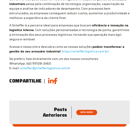
industriais
passa pela combinação de tecnologia, organização, capacitação da
equipe e análise de indicadores de desempenho. Com processos bem
estruturados, as empresas conseguem reduzir custos, aumentar a produtividade e
melhorar a experiência do cliente final.
A Scheffer é a parceira ideal para empresas que buscam
eficiência e inovação na
logística interna
. Com soluções personalizadas e tecnologia de ponta, garantimos
a otimização dos seus processos logísticos, tornando sua operação mais ágil,
segura e rentável.
Acesse o nosso site e descubra como as nossas soluções
podem transformar a
gestão do seu armazém industrial
:
https://schefferlogistica.com.br/
Se preferir, fale diretamente com um dos nossos consultores:
WhatsApp: (42) 99128-2460
E-mail:
scheffer@schefferlogistica.com.br
COMPARTILHE
|
Posts
LEIA AQUI
Anteriores