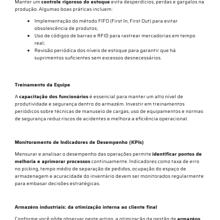
Manter um
controle rigoroso do estoque
evita desperdícios, perdas e gargalos na
produção. Algumas boas práticas incluem:
Implementação do método FIFO (First In, First Out) para evitar
obsolescência de produtos;
Uso de códigos de barras e RFID para rastrear mercadorias em tempo
real;
Revisão periódica dos níveis de estoque para garantir que há
suprimentos suficientes sem excessos desnecessários.
Treinamento da Equipe
A
capacitação dos funcionários
é essencial para manter um alto nível de
produtividade e segurança dentro do armazém. Investir em treinamentos
periódicos sobre técnicas de manuseio de cargas, uso de equipamentos e normas
de segurança reduz riscos de acidentes e melhora a eficiência operacional.
Monitoramento de Indicadores de Desempenho (KPIs)
Mensurar e analisar o desempenho das operações permite
identificar pontos de
melhoria e aprimorar processos
continuamente. Indicadores como taxa de erro
no picking, tempo médio de separação de pedidos, ocupação do espaço de
armazenagem e acuracidade do inventário devem ser monitorados regularmente
para embasar decisões estratégicas.
Armazéns industriais: da otimização interna ao cliente final
Conforme você pôde observar neste artigo, a otimização da gestão de
armazéns