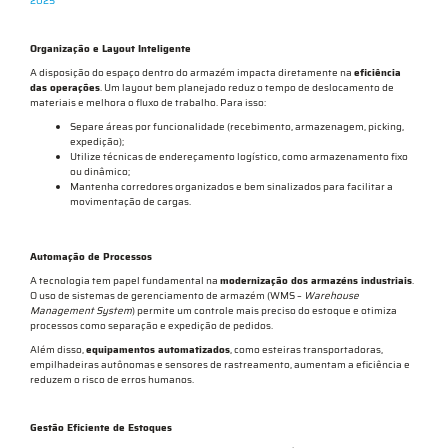
2025
Organização e Layout Inteligente
A disposição do espaço dentro do armazém impacta diretamente na
eficiência
das operações
. Um layout bem planejado reduz o tempo de deslocamento de
materiais e melhora o fluxo de trabalho. Para isso:
Separe áreas por funcionalidade (recebimento, armazenagem, picking,
expedição);
Utilize técnicas de endereçamento logístico, como armazenamento fixo
ou dinâmico;
Mantenha corredores organizados e bem sinalizados para facilitar a
movimentação de cargas.
Automação de Processos
A tecnologia tem papel fundamental na
modernização dos armazéns industriais
.
O uso de sistemas de gerenciamento de armazém (WMS –
Warehouse
Management System
) permite um controle mais preciso do estoque e otimiza
processos como separação e expedição de pedidos.
Além disso,
equipamentos automatizados
, como esteiras transportadoras,
empilhadeiras autônomas e sensores de rastreamento, aumentam a eficiência e
reduzem o risco de erros humanos.
Gestão Eficiente de Estoques