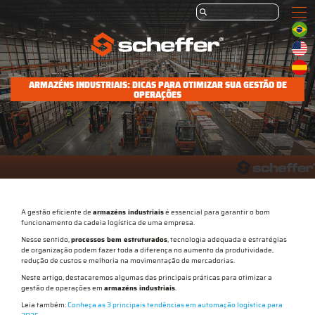
ARMAZÉNS INDUSTRIAIS: DICAS PARA OTIMIZAR SUA GESTÃO DE
OPERAÇÕES
A gestão eficiente de
armazéns industriais
é essencial para garantir o bom
funcionamento da cadeia logística de uma empresa.
Nesse sentido,
processos bem estruturados
, tecnologia adequada e estratégias
de organização podem fazer toda a diferença no aumento da produtividade,
redução de custos e melhoria na movimentação de mercadorias.
Neste artigo, destacaremos algumas das principais práticas para otimizar a
gestão de operações em
armazéns industriais
.
Leia também:
Conheça as 3 principais tendências em automação logística para