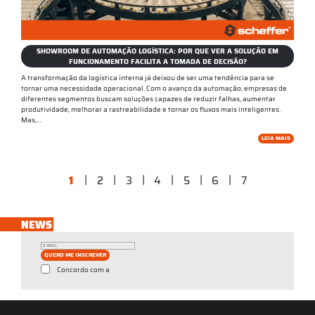
SHOWROOM DE AUTOMAÇÃO LOGÍSTICA: POR QUE VER A SOLUÇÃO EM
FUNCIONAMENTO FACILITA A TOMADA DE DECISÃO?
A transformação da logística interna já deixou de ser uma tendência para se
tornar uma necessidade operacional. Com o avanço da automação, empresas de
diferentes segmentos buscam soluções capazes de reduzir falhas, aumentar
produtividade, melhorar a rastreabilidade e tornar os fluxos mais inteligentes.
Mas,…
LEIA MAIS
|
|
|
|
|
|
1
2
3
4
5
6
7
NEWS
QUERO ME INSCREVER
Concordo com a