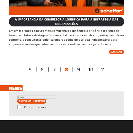
A IMPORTÂNCIA DA CONSULTORIA LOGÍSTICA PARA A ESTRATÉGIA DAS
ORGANIZAÇÕES
Em um mercado cada vez mais competitivo e dinâmico, a eficiência logística se
tornou um fator estratégico fundamental para o sucesso das organizações. Nesse
contexto, a consultoria logística emerge como uma aliada indispensável para
empresas que desejam otimizar processos, reduzir custos e garantir uma…
LEIA MAIS
|
|
|
|
|
|
5
6
7
8
9
10
11
NEWS
QUERO ME INSCREVER
Concordo com a