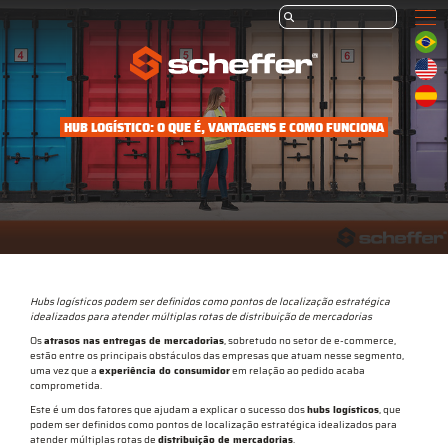
HUB LOGÍSTICO: O QUE É, VANTAGENS E COMO FUNCIONA
Hubs logísticos podem ser definidos como pontos de localização estratégica
idealizados para atender múltiplas rotas de distribuição de mercadorias
Os
atrasos nas entregas de mercadorias
, sobretudo no setor de e-commerce,
estão entre os principais obstáculos das empresas que atuam nesse segmento,
uma vez que a
experiência do consumidor
em relação ao pedido acaba
comprometida.
Este é um dos fatores que ajudam a explicar o sucesso dos
hubs logísticos
, que
podem ser definidos como pontos de localização estratégica idealizados para
atender múltiplas rotas de
distribuição de mercadorias
.