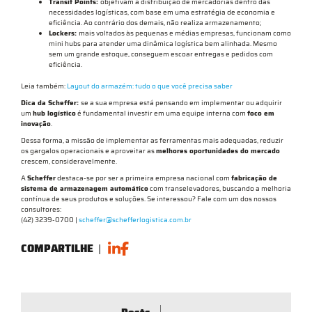
Transit Points:
objetivam a distribuição de mercadorias dentro das
necessidades logísticas, com base em uma estratégia de economia e
eficiência. Ao contrário dos demais, não realiza armazenamento;
Lockers:
mais voltados às pequenas e médias empresas, funcionam como
mini hubs para atender uma dinâmica logística bem alinhada. Mesmo
sem um grande estoque, conseguem escoar entregas e pedidos com
eficiência.
Leia também:
Layout do armazém: tudo o que você precisa saber
Dica da Scheffer:
se a sua empresa está pensando em implementar ou adquirir
um
hub logístico
é fundamental investir em uma equipe interna com
foco em
inovação
.
Dessa forma, a missão de implementar as ferramentas mais adequadas, reduzir
os gargalos operacionais e aproveitar as
melhores oportunidades do mercado
crescem, consideravelmente.
A
Scheffer
destaca-se por ser a primeira empresa nacional com
fabricação de
sistema de armazenagem automático
com transelevadores, buscando a melhoria
contínua de seus produtos e soluções. Se interessou? Fale com um dos nossos
consultores:
(42) 3239-0700 |
scheffer@schefferlogistica.com.br
COMPARTILHE
|