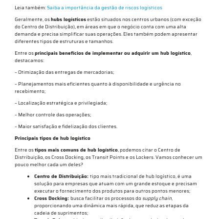
Leia também:
Saiba a importância da gestão de riscos logísticos
Geralmente, os
hubs logísticos
estão situados nos centros urbanos (com exceção
do Centro de Distribuição), em áreas em que o negócio conta com uma alta
demanda e precisa simplificar suas operações. Eles também podem apresentar
diferentes tipos de estruturas e tamanhos.
Entre os
principais benefícios de implementar ou adquirir um hub logístico
,
destacamos:
– Otimização das entregas de mercadorias;
– Planejamentos mais eficientes quanto à disponibilidade e urgência no
recebimento;
– Localização estratégica e privilegiada;
– Melhor controle das operações;
– Maior satisfação e fidelização dos clientes.
Principais tipos de hub logístico
Entre os
tipos mais comuns de hub logístico
, podemos citar o Centro de
Distribuição, os Cross Docking, os Transit Points e os Lockers. Vamos conhecer um
pouco melhor cada um deles?
Centro de Distribuição:
tipo mais tradicional de hub logístico, é uma
solução para empresas que atuam com um grande estoque e precisam
executar o fornecimento dos produtos para outros pontos menores;
Cross Docking:
busca facilitar os processos do
supply chain
,
proporcionando uma dinâmica mais rápida, que reduz as etapas da
cadeia de suprimentos;