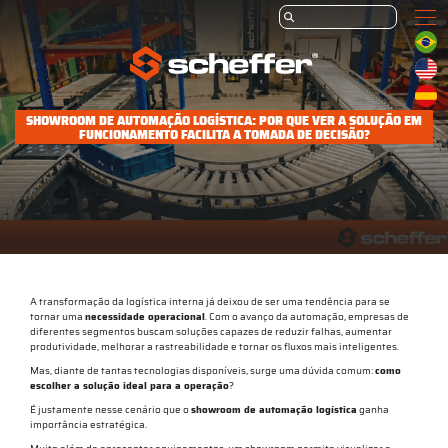
SHOWROOM DE AUTOMAÇÃO LOGÍSTICA: POR QUE VER A SOLUÇÃO EM
FUNCIONAMENTO FACILITA A TOMADA DE DECISÃO?
A transformação da logística interna já deixou de ser uma tendência para se
tornar uma
necessidade operacional
. Com o avanço da automação, empresas de
diferentes segmentos buscam soluções capazes de reduzir falhas, aumentar
produtividade, melhorar a rastreabilidade e tornar os fluxos mais inteligentes.
Mas, diante de tantas tecnologias disponíveis, surge uma dúvida comum:
como
escolher a solução ideal para a operação
?
É justamente nesse cenário que o
showroom de automação logística
ganha
importância estratégica.