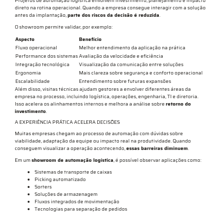
Projetos de automação logística envolvem investimento, planejamento e impacto
direto na rotina operacional. Quando a empresa consegue interagir com a solução
antes da implantação,
parte dos riscos da decisão é reduzida
.
O showroom permite validar, por exemplo:
Aspecto
Benefício
Fluxo operacional
Melhor entendimento da aplicação na prática
Performance dos sistemas
Avaliação da velocidade e eficiência
Integração tecnológica
Visualização da comunicação entre soluções
Ergonomia
Mais clareza sobre segurança e conforto operacional
Escalabilidade
Entendimento sobre futuras expansões
Além disso, visitas técnicas ajudam gestores a envolver diferentes áreas da
empresa no processo, incluindo logística, operações, engenharia, TI e diretoria.
Isso acelera os alinhamentos internos e melhora a análise sobre
retorno do
investimento
.
A EXPERIÊNCIA PRÁTICA ACELERA DECISÕES
Muitas empresas chegam ao processo de automação com dúvidas sobre
viabilidade, adaptação da equipe ou impacto real na produtividade. Quando
conseguem visualizar a operação acontecendo,
essas barreiras diminuem
.
Em um
showroom de automação logística
, é possível observar aplicações como:
Sistemas de transporte de caixas
Picking automatizado
Sorters
Soluções de armazenagem
Fluxos integrados de movimentação
Tecnologias para separação de pedidos