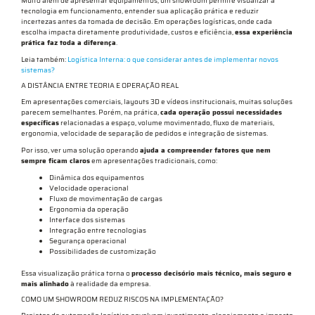
Muito além de apresentar equipamentos, um showroom permite visualizar a
tecnologia em funcionamento, entender sua aplicação prática e reduzir
incertezas antes da tomada de decisão. Em operações logísticas, onde cada
escolha impacta diretamente produtividade, custos e eficiência,
essa experiência
prática faz toda a diferença
.
Leia também:
Logística Interna: o que considerar antes de implementar novos
sistemas?
A DISTÂNCIA ENTRE TEORIA E OPERAÇÃO REAL
Em apresentações comerciais, layouts 3D e vídeos institucionais, muitas soluções
parecem semelhantes. Porém, na prática,
cada operação possui necessidades
específicas
relacionadas a espaço, volume movimentado, fluxo de materiais,
ergonomia, velocidade de separação de pedidos e integração de sistemas.
Por isso, ver uma solução operando
ajuda a compreender fatores que nem
sempre ficam claros
em apresentações tradicionais, como:
Dinâmica dos equipamentos
Velocidade operacional
Fluxo de movimentação de cargas
Ergonomia da operação
Interface dos sistemas
Integração entre tecnologias
Segurança operacional
Possibilidades de customização
Essa visualização prática torna o
processo decisório mais técnico, mais seguro e
mais alinhado
à realidade da empresa.
COMO UM SHOWROOM REDUZ RISCOS NA IMPLEMENTAÇÃO?