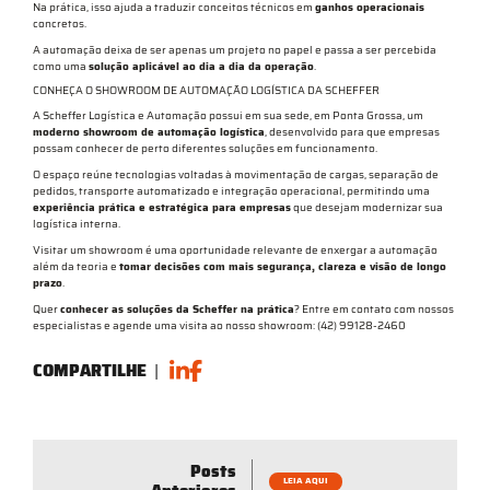
Na prática, isso ajuda a traduzir conceitos técnicos em
ganhos operacionais
concretos.
A automação deixa de ser apenas um projeto no papel e passa a ser percebida
como uma
solução aplicável ao dia a dia da operação
.
CONHEÇA O SHOWROOM DE AUTOMAÇÃO LOGÍSTICA DA SCHEFFER
A Scheffer Logística e Automação possui em sua sede, em Ponta Grossa, um
moderno showroom de automação logística
, desenvolvido para que empresas
possam conhecer de perto diferentes soluções em funcionamento.
O espaço reúne tecnologias voltadas à movimentação de cargas, separação de
pedidos, transporte automatizado e integração operacional, permitindo uma
experiência prática e estratégica para empresas
que desejam modernizar sua
logística interna.
Visitar um showroom é uma oportunidade relevante de enxergar a automação
além da teoria e
tomar decisões com mais segurança, clareza e visão de longo
prazo
.
Quer
conhecer as soluções da Scheffer na prática
? Entre em contato com nossos
especialistas e agende uma visita ao nosso showroom: (42) 99128-2460
COMPARTILHE
|
Posts
LEIA AQUI