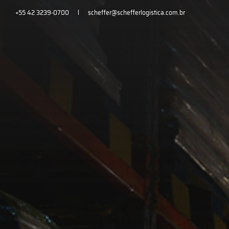
+55 42 3239-0700
scheffer@schefferlogistica.com.br