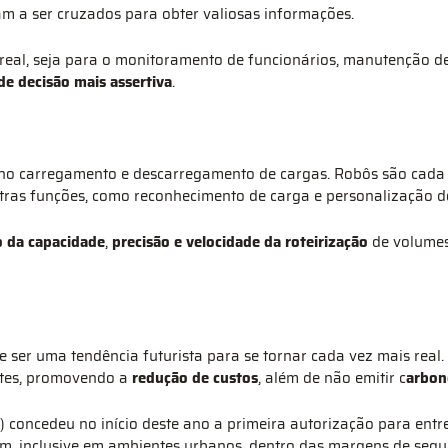
m a ser cruzados para obter valiosas informações.
real, seja para o monitoramento de funcionários, manutenção 
e decisão mais assertiva
.
no carregamento e descarregamento de cargas. Robôs são cada 
utras funções, como reconhecimento de carga e personalização 
o da capacidade
,
precisão e velocidade da roteirização
de volumes
e ser uma tendência futurista para se tornar cada vez mais rea
ntes, promovendo a
redução de custos
, além de não emitir c
arbon
c) concedeu no início deste ano a primeira autorização para entr
m, inclusive em ambientes urbanos, dentro das margens de segur