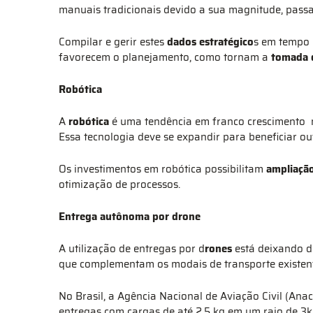
manuais tradicionais devido a sua magnitude, passa
Compilar e gerir estes
dados estratégico
s em tempo 
favorecem o planejamento, como tornam a
tomada d
Robótica
A
robótica
é uma tendência em franco crescimento 
Essa tecnologia deve se expandir para beneficiar o
Os investimentos em robótica possibilitam
ampliaçã
otimização de processos.
Entrega autônoma por drone
A utilização de entregas por d
rones
está deixando d
que complementam os modais de transporte existe
No Brasil, a Agência Nacional de Aviação Civil (Ana
entregas com cargas de até 2,5 kg em um raio de 3k