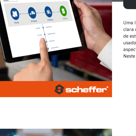
Uma l
clara
de es
usado
aspec
Neste