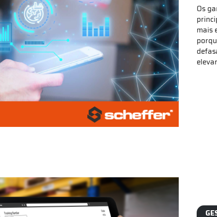
Os ga
princ
mais 
porqu
defas
eleva
GE