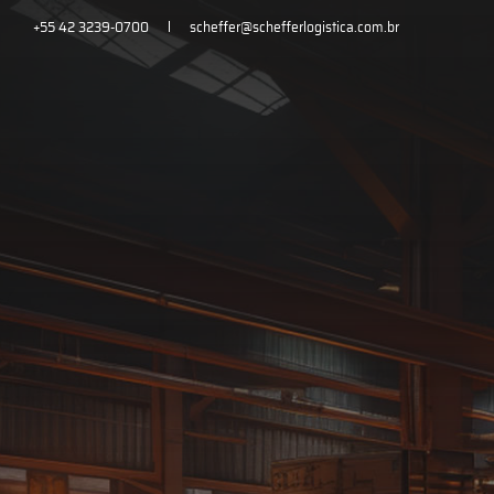
+55 42 3239-0700
scheffer@schefferlogistica.com.br