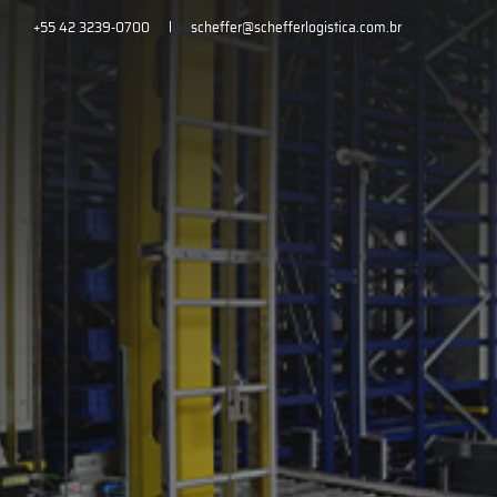
+55 42 3239-0700
scheffer@schefferlogistica.com.br