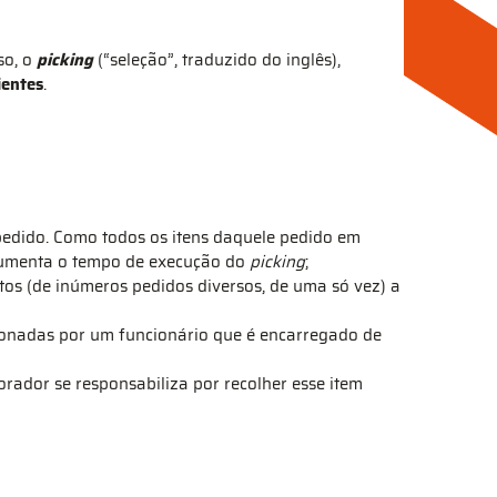
so, o
picking
(“seleção”, traduzido do inglês),
ientes
.
edido. Como todos os itens daquele pedido em
, aumenta o tempo de execução do
picking
;
tos (de inúmeros pedidos diversos, de uma só vez) a
ionadas por um funcionário que é encarregado de
rador se responsabiliza por recolher esse item