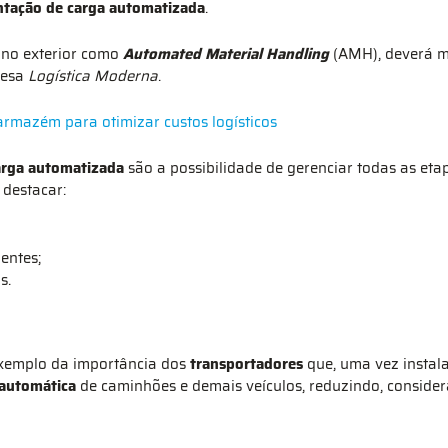
tação de carga automatizada
.
 no exterior como
Automated Material Handling
(AMH), deverá m
uesa
Logística Moderna
.
rmazém para otimizar custos logísticos
rga automatizada
são a possibilidade de gerenciar todas as eta
destacar:
entes;
os.
xemplo da importância dos
transportadores
que, uma vez instal
 automática
de caminhões e demais veículos, reduzindo, consider