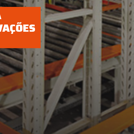
A
VAÇÕES