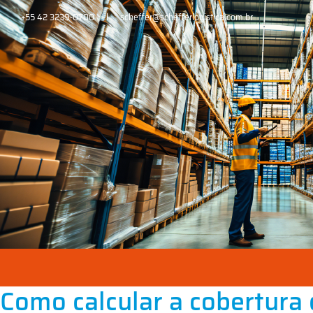
+55 42 3239-0700
scheffer@schefferlogistica.com.br
Como calcular a cobertura