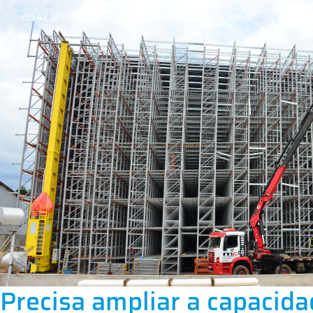
+55 42 3239-0700
scheffer@schefferlogistica.com.br
Precisa ampliar a capacid