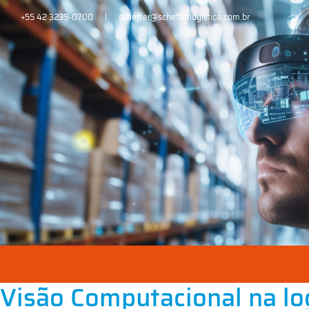
+55 42 3239-0700
scheffer@schefferlogistica.com.br
Visão Computacional na log