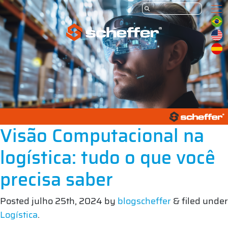
Visão Computacional na
logística: tudo o que você
precisa saber
Posted
julho 25th, 2024
by
blogscheffer
&
filed under
Logística
.