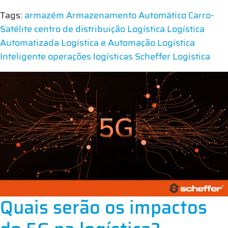
Tags:
armazém
Armazenamento Automático
Carro-
Satélite
centro de distribuição
Logística
Logística
Automatizada
Logística e Automação
Logística
Inteligente
operações logísticas
Scheffer Logística
Quais serão os impactos