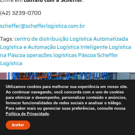
(42) 3239-0700
scheffer@schefferlogistica.com.br
Tags:
centro de distribuição
Logística Automatizada
Logística e Automação
Logística Inteligente
Logística
na Páscoa
operações logísticas
Páscoa
Scheffer
Logística
Utilizamos cookies para melhorar sua experiência em nosso site.
Ao continuar navegando, você concorda com o uso de cookies
para otimizar o desempenho, personalizar conteúdo e anúncios,
fornecer funcionalidades de redes sociais e analisar o tráfego.
Para saber mais ou gerenciar suas preferências, consulte nossa
Política de Privacidade
.
Aceitar