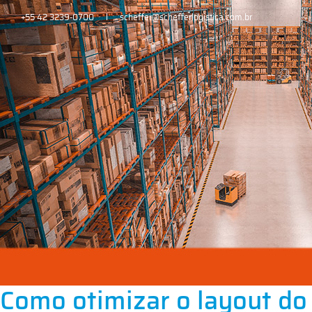
+55 42 3239-0700
scheffer@schefferlogistica.com.br
Como otimizar o layout d