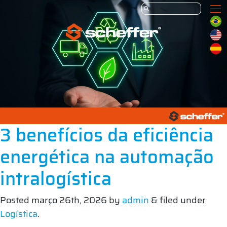
3 benefícios da eficiência
energética na automação
intralogística
Posted
março 26th, 2026
by
admin
&
filed under
Logística
.