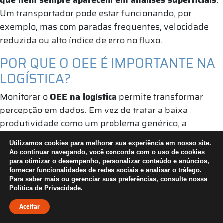
Um transportador pode estar funcionando, por
exemplo, mas com paradas frequentes, velocidade
reduzida ou alto índice de erro no fluxo.
POR QUE O OEE É IMPORTANTE NA
LOGÍSTICA?
Monitorar o
OEE na logística
permite transformar
percepção em dados. Em vez de tratar a baixa
produtividade como um problema genérico, a
operação passa a entender onde está a perda.
Utilizamos cookies para melhorar sua experiência em nosso site.
Ao continuar navegando, você concorda com o uso de cookies
Os principais ganhos são:
para otimizar o desempenho, personalizar conteúdo e anúncios,
fornecer funcionalidades de redes sociais e analisar o tráfego.
maior visibilidade sobre a eficiência real dos
Para saber mais ou gerenciar suas preferências, consulte nossa
Política de Privacidade
.
ativos
redução de paradas e microparadas
Aceitar
melhoria no fluxo de materiais