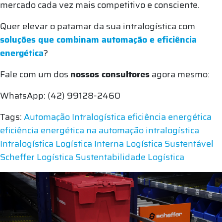
mercado cada vez mais competitivo e consciente.
Quer elevar o patamar da sua intralogística com
soluções que combinam automação e eficiência
energética
?
Fale com um dos
nossos consultores
agora mesmo:
WhatsApp: (42) 99128-2460
Tags:
Automação Intralogística
eficiência energética
eficiência energética na automação intralogística
Intralogística
Logística Interna
Logística Sustentável
Scheffer Logística
Sustentabilidade Logística