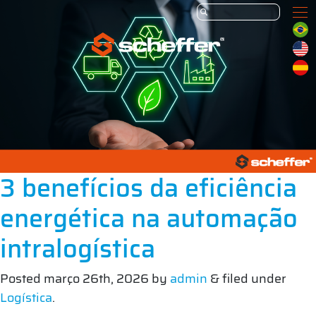
3 benefícios da eficiência
energética na automação
intralogística
Posted
março 26th, 2026
by
admin
&
filed under
Logística
.