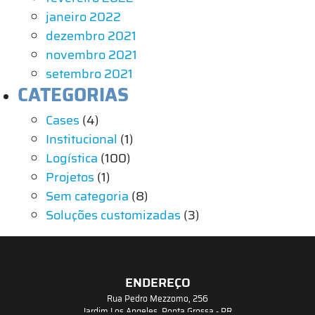
janeiro 2022
dezembro 2021
novembro 2021
setembro 2021
CATEGORIAS
Cases
(4)
Institucional
(1)
Logística
(100)
Projetos
(1)
Sem categoria
(8)
Soluções customizadas
(3)
ENDEREÇO
Rua Pedro Mezzomo, 256
Jardim Los Angeles, Ponta Grossa - PR